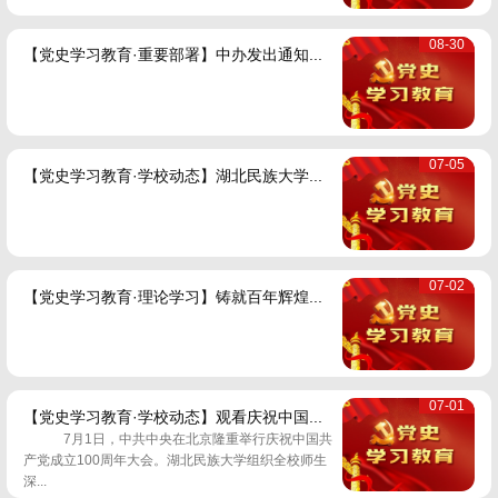
08-30
【党史学习教育·重要部署】中办发出通知...
07-05
【党史学习教育·学校动态】湖北民族大学...
07-02
【党史学习教育·理论学习】铸就百年辉煌...
07-01
【党史学习教育·学校动态】观看庆祝中国...
7月1日，中共中央在北京隆重举行庆祝中国共
产党成立100周年大会。湖北民族大学组织全校师生
深...