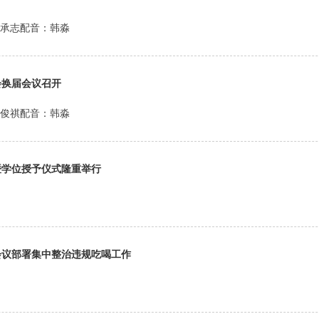
张承志配音：韩淼
会换届会议召开
袁俊祺配音：韩淼
暨学位授予仪式隆重举行
会议部署集中整治违规吃喝工作