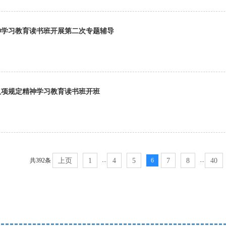
神学习教育读书班开展第二次专题辅导
八项规定精神学习教育读书班开班
...
...
共392条
上页
1
4
5
6
7
8
40