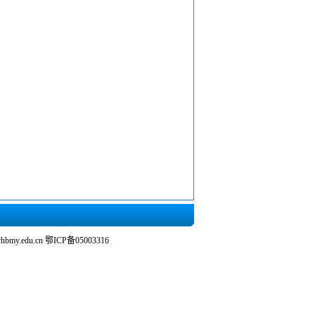
y.edu.cn 鄂ICP备05003316