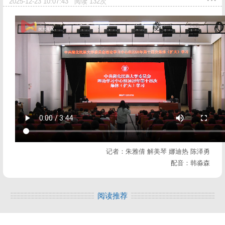
2025-12-23 10:07:43
阅读
132
次
记者：朱雅倩 解美琴 娜迪热 陈泽勇
配音：韩淼森
阅读推荐