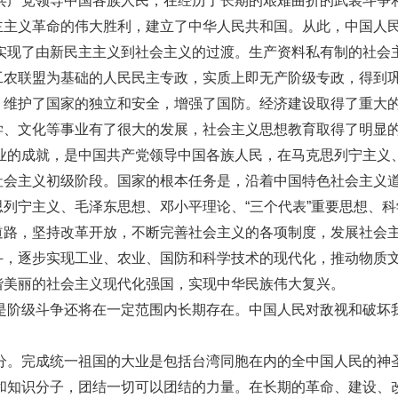
共产党领导中国各族人民，在经历了长期的艰难曲折的武装斗争
主主义革命的伟大胜利，建立了中华人民共和国。从此，中国人
实现了由新民主主义到社会主义的过渡。生产资料私有制的社会
工农联盟为基础的人民民主专政，实质上即无产阶级专政，得到
，维护了国家的独立和安全，增强了国防。经济建设取得了重大
学、文化等事业有了很大的发展，社会主义思想教育取得了明显
业的成就，是中国共产党领导中国各族人民，在马克思列宁主义
社会主义初级阶段。国家的根本任务是，沿着中国特色社会主义
列宁主义、毛泽东思想、邓小平理论、“三个代表”重要思想、
道路，坚持改革开放，不断完善社会主义的各项制度，发展社会
斗，逐步实现工业、农业、国防和科学技术的现代化，推动物质
谐美丽的社会主义现代化强国，实现中华民族伟大复兴。
是阶级斗争还将在一定范围内长期存在。中国人民对敌视和破坏
分。完成统一祖国的大业是包括台湾同胞在内的全中国人民的神
和知识分子，团结一切可以团结的力量。在长期的革命、建设、