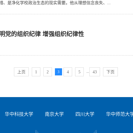
措、是净化学校政治生态的现实需要。他从理想信念丧失、...
明党的组织纪律 增强组织纪律性
...
上页
1
2
3
4
5
43
下页
华中科技大学
南京大学
四川大学
华中师范大