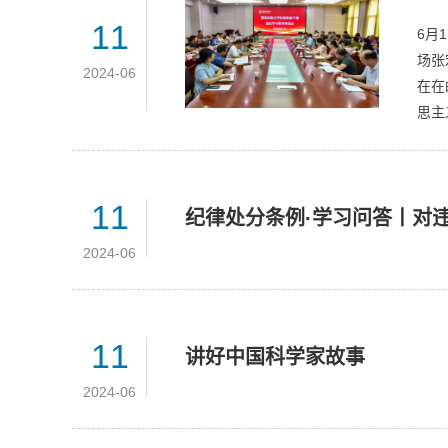
11
6月
场张
2024-06
在在
思主
11
纪律处分条例·学习问答丨对
2024-06
11
讲好中国科学家故事
2024-06