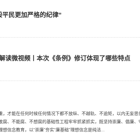
般平民更加严格的纪律”
解读微视频丨本次《条例》修订体现了哪些特点
重，才能在任何时候任何情况下都不放纵、不越轨、不逾矩，以内无妄思
敢腐、不能腐、不想腐的基础性工程牢牢抓紧抓实，既坚持崇廉、倡廉、守
信念教育，以“崇廉”夯实“廉基础”理想信念是纯洁...