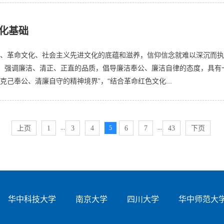
文化基础
化、革命文化、社会主义先进文化的底蕴和滋养，信仰信念就难以深沉而执
，强调廉洁、清正、正直的品质，倡导廉洁奉公、廉洁自律的态度，具有
己奉公、清廉自守的精神境界”，“结合革命红色文化...
...
...
上页
1
3
4
5
6
7
43
下页
华中科技大学
南京大学
四川大学
华中师范大