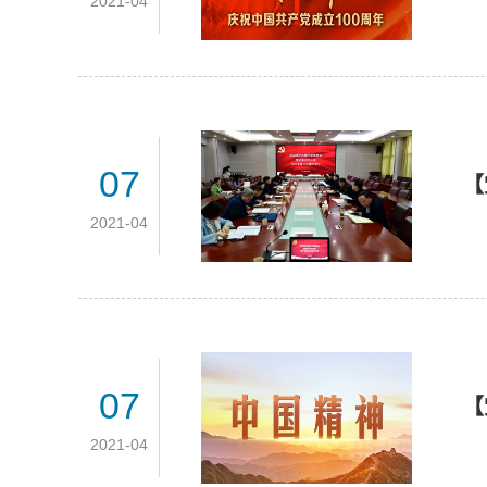
2021-04
07
【
2021-04
07
【
2021-04