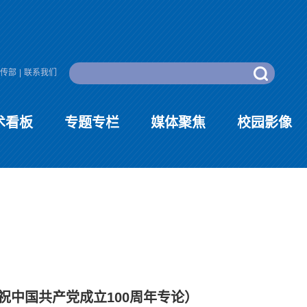
传部
|
联系我们
术看板
专题专栏
媒体聚焦
校园影像
祝中国共产党成立100周年专论）