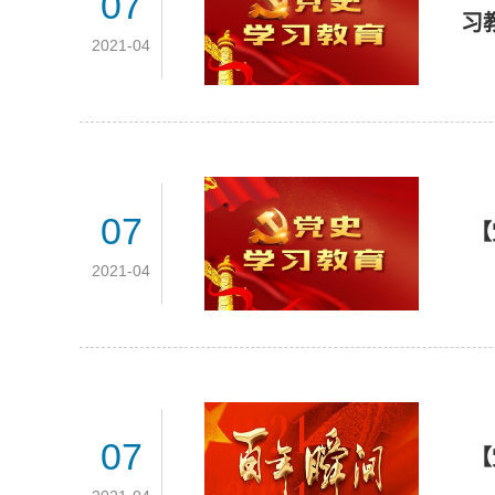
07
习
2021-04
07
【
2021-04
07
【