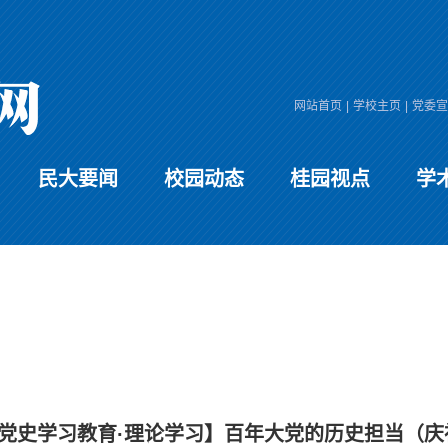
网站首页
|
学校主页
|
党委宣
民大要闻
校园动态
桂园视点
学
党史学习教育·理论学习】百年大党的历史担当（庆