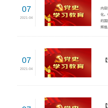
07
内容
化。
2021-04
的国
辉煌
07
【
2021-04
【