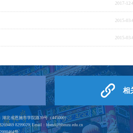
2017-12-
2015-03-
2015-03-
相
 | 地址：湖北省恩施市学院路39号（445000）
69469 8299029| Email：hbmd@hbmzu.edu.cn
2000464号