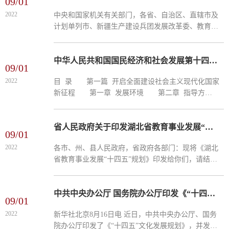
09/01
2022
中央和国家机关有关部门，各省、自治区、直辖市及
计划单列市、新疆生产建设兵团发展改革委、教育厅
（教委、教育局）、人力资源社会保障厅
（局）： 为贯彻党的十九大和十九届二中、三
中、四中、五中全会精神，...
中华人民共和国国民经济和社会发展第十四个五年规划和2035年远景目标纲要
09/01
2022
目 录 第一篇 开启全面建设社会主义现代化国家
新征程 第一章 发展环境 第二章 指导方
针 第三章 主要目标 第二篇 坚持创新驱动发
展 全面塑造发展新优势 第四章 强化国家战略科
技力量 ...
省人民政府关于印发湖北省教育事业发展“十四五”规划的通知
09/01
2022
各市、州、县人民政府，省政府各部门：现将《湖北
省教育事业发展“十四五”规划》印发给你们，请结合
实际，认真贯彻执行。2021年11月23日湖北省教育事
业发展“十四五”规划目录一、开启建设教育强省新征
程（一）...
中共中央办公厅 国务院办公厅印发《“十四五”文化发展规划》
09/01
2022
新华社北京8月16日电 近日，中共中央办公厅、国务
院办公厅印发了《“十四五”文化发展规划》，并发出