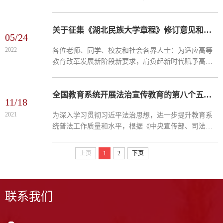
通知，要求各地区各部门结合实际认真贯彻落实。
《“十四五”文化发展规划》主要内容如下。文化是国
家和民族之...
关于征集《湖北民族大学章程》修订意见和建议的通告
05/24
2022
各位老师、同学、校友和社会各界人士：为适应高等
教育改革发展新阶段新要求，肩负起新时代赋予高等
学校的新使命，根据教育部、省教育厅有关规定和要
求以及《湖北民族大学章程》有关修订的规定，经学
校批准，启动...
全国教育系统开展法治宣传教育的第八个五年规划（2021—2025年）
11/18
2021
为深入学习贯彻习近平法治思想，进一步提升教育系
统普法工作质量和水平，根据《中央宣传部、司法部
关于开展法治宣传教育的第八个五年规划（2021—
2025年）》等工作要求，结合教育系统实际，制定本
上页
1
2
下页
规划。 一、...
联系我们