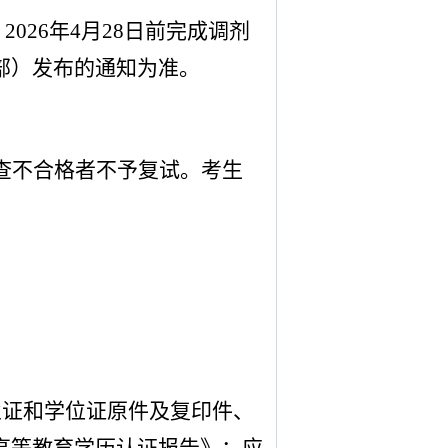
，
2026
年
4
月
28
日前完成调剂
部）发布的通知为准。
查不合格者不予复试。考生
业证和学位证原件及复印件、