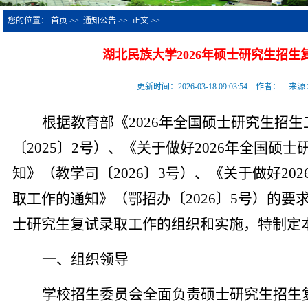
您的位置：
首页
>>
通知公告
>>
正文
>>
湖北民族大学2026年硕士研究生招生
更新时间：2026-03-18 09:03:54 作者：
根据教育部《
2026
年全国硕士研究生招生
〔
2025
〕
2
号）、《关于做好
2026
年全国硕士
知》
（教学司
〔
2026
〕
3
号）
、《关于做好
202
取工作的通知》（鄂招办〔
2026
〕
5
号）
的要
士研究生复试录取工作的组织和实施，
特制定
一、组织领导
学校招生委员会全面负责硕士研究生招生