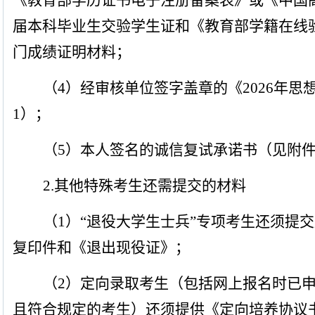
《教育部学历证书电子注册备案表》或《中国
届本科毕业生交验学生证和《教育部学籍在线
门成绩证明材料；
（
4
）经审核单位签字盖章的《
2026
年思
1
）；
（
5
）本人签名的诚信复试承诺书
（见附
2.
其他特殊考生还需提交的材料
（
1
）“退役大学生士兵”专项考生还须提
复印件和《退出现役证》；
（
2
）定向录取考生（包括网上报名时已申
且符合规定的考生）还须提供《定向培养协议