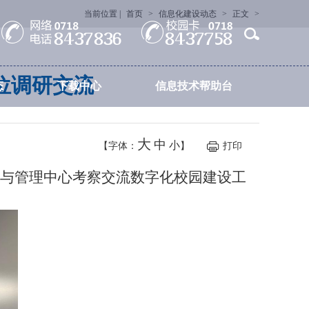
当前位置 |
首页
>
信息化建设动态
>
正文
>
位调研交流
态
下载中心
信息技术帮助台
大
中
小
【字体：
】
打印
建设与管理中心考察交流数字化校园建设工