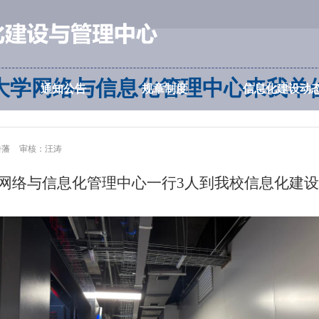
大学网络与信息化管理中心来我单
通知公告
规章制度
信息化建设动
潘藩
审核：汪涛
族大学网络与信息化管理中心一行3人到我校信息化