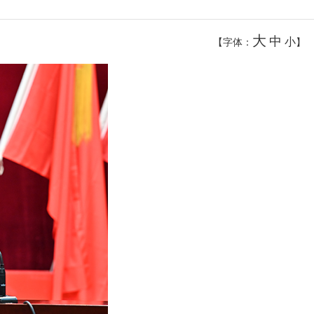
大
中
小
【字体：
】