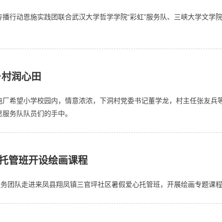
传播行动恩施实践团联合武汉大学哲学学院“彩虹”服务队、三峡大学文学
。
乡村润心田
坝电厂希望小学校园内，情意浓浓，下洞村党委书记董学龙，村主任张友兵
愿服务队队员们的手中。
托管班开设绘画课程
愿服务团队走进来凤县翔凤镇三官坪社区暑假爱心托管班，开展绘画专题课