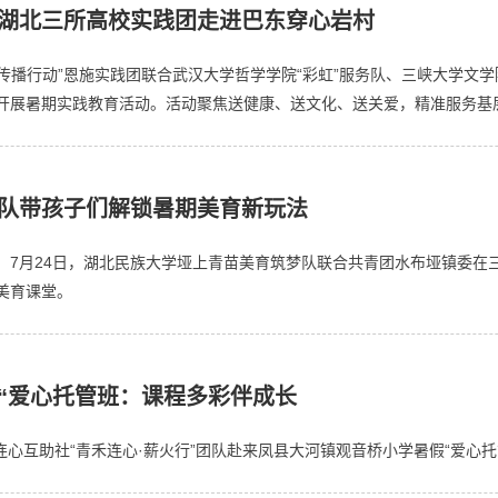
—​湖北三所高校实践团走进巴东穿心岩村
康传播行动”恩施实践团联合武汉大学哲学学院“彩虹”服务队、三峡大学
题，开展暑期实践教育活动。活动聚焦送健康、送文化、送关爱，精准服务
教队带孩子们解锁暑期美育新玩法
7月24日，湖北民族大学垭上青苗美育筑梦队联合共青团水布垭镇委在三
美育课堂。
“爱心托管班：课程多彩伴成长
心连心互助社“青禾连心·薪火行”团队赴来凤县大河镇观音桥小学暑假“爱心