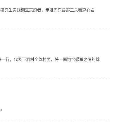
院研究生实践调查志愿者，走进巴东县野三关镇穿心岩
等一行，代表下洞村全体村民，将一面饱含感激之情的锦
程。