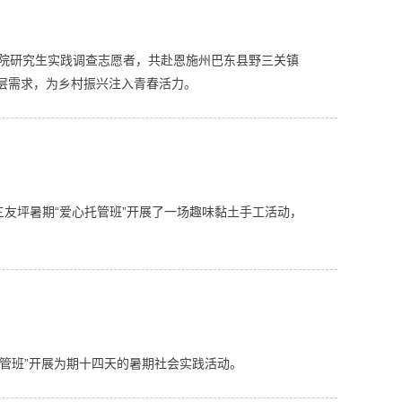
文学院研究生实践调查志愿者，共赴恩施州巴东县野三关镇
基层需求，为乡村振兴注入青春活力。
友坪暑期“爱心托管班”开展了一场趣味黏土手工活动，
托管班”开展为期十四天的暑期社会实践活动。