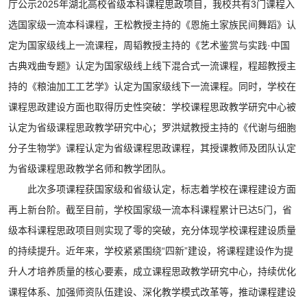
厅公示2025年湖北高校省级本科课程思政项目，我校共有3门课程入
选国家级一流本科课程，王松教授主持的《恩施土家族民间舞蹈》认
定为国家级线上一流课程，周韬教授主持的《艺术鉴赏与实践·中国
古典戏曲专题》认定为国家级线上线下混合式一流课程，程超教授主
持的《粮油加工工艺学》认定为国家级线下一流课程。
同时，学校
在
课程思政建设方面也取得历史性突破：学校课程思政教学研究中心被
认定为省级课程思政教学研究中心；罗洪斌教授主持的《代谢与细胞
分子生物学》课程认定为省级课程思政课程，其授课教师及团队认定
为省级课程思政教学名师和教学团队。
此次多项课程获国家级和省级认定，标志着学校在课程建设方面
再上新台阶。截至目前，学校国家级一流本科课程累计已达5门，省
级本科课程思政项目则实现了零的突破，充分体现学校课程建设质量
的持续提升。
近年来，学校紧紧围绕“四新”建设，将课程建设作为提
升人才培养质量的核心
要素
，成立课程思政教学研究中心，持续优化
课程体系、加强师资队伍建设、深化教学模式改革
等
，推动课程
建设