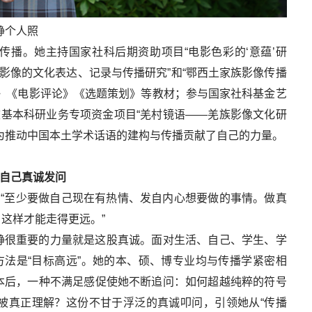
静个人照
播。她主持国家社科后期资助项目“电影色彩的‘意蕴’研
影像的文化表达、记录与传播研究”和“鄂西土家族影像传播
》《电影评论》《选题策划》等教材；参与国家社科基金艺
校基本科研业务专项资金项目“羌村镜语——羌族影像文化研
为推动中国本土学术话语的建构与传播贡献了自己的力量。
自己真诚发问
。“至少要做自己现在有热情、发自内心想要做的事情。做真
这样才能走得更远。”
静很重要的力量就是这股真诚。面对生活、自己、学生、学
方法是“目标高远”。她的本、硕、博专业均与传播学紧密相
本后，一种不满足感促使她不断追问：如何超越纯粹的符号
被真正理解？这份不甘于浮泛的真诚叩问，引领她从“传播