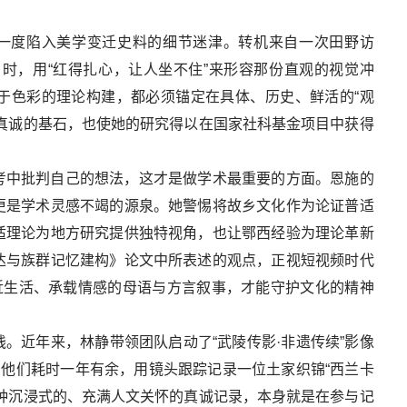
曾一度陷入美学变迁史料的细节迷津。转机来自一次田野访
时，用“红得扎心，让人坐不住”来形容那份直观的视觉冲
于色彩的理论构建，都必须锚定在具体、历史、鲜活的“观
真诚的基石，也使她的研究得以在国家社科基金项目中获得
考中批判自己的想法，这才是做学术最重要的方面。恩施的
更是学术灵感不竭的源泉。她警惕将故乡文化作为论证普适
适理论为地方研究提供独特视角，也让鄂西经验为理论革新
达与族群记忆建构》论文中所表述的观点，正视短视频时代
近生活、承载情感的母语与方言叙事，才能守护文化的精神
。近年来，林静带领团队启动了“武陵传影·非遗传续”影像
。他们耗时一年有余，用镜头跟踪记录一位土家织锦“西兰卡
种沉浸式的、充满人文关怀的真诚记录，本身就是在参与记