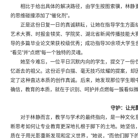
相比于给出具体的解决路径，由学生按图索骥，林静
的思维碰撞添加了“催化剂”。
正是这份日复一日的真诚耕耘，让她在指导学生方面
艺术大赛、时报金犊奖、学院奖、湖北省新闻传播技能大
导的多篇毕业论文荣获校级优秀；成功指导30余项大学生
“看见”并“点燃”每一个独特的灵魂。
她至今难忘，一位平日沉默内向的学生，提交了一份
忆逝去的祖父。这份近乎白描、毫无技巧炫耀的提案，却
定了这种直达本质的创作真诚。后来，她发现那位学生眼
确信，教育的本质，就在于识别、呵护并点燃每一簇看似
守护：让光
对于林静而言，教学与学术的最终指向，是一种文化
断思考如何让专业教育更深地扎根于脚下的土地。她坚信，
质在于用光影重新发现和定义世界，”她说，“而他们脚下