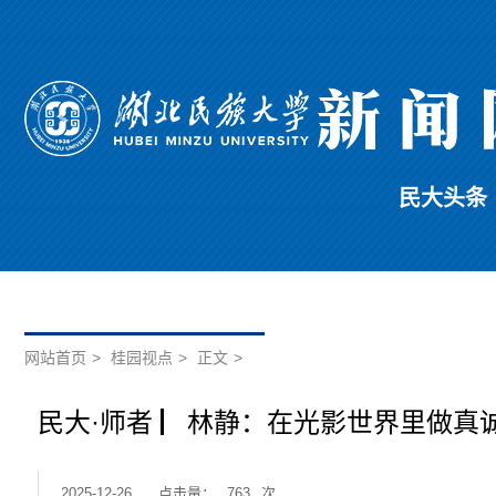
民大头条
网站首页
>
桂园视点
>
正文
>
民大·师者 ▏林静：在光影世界里做真
2025-12-26
点击量：
763
次