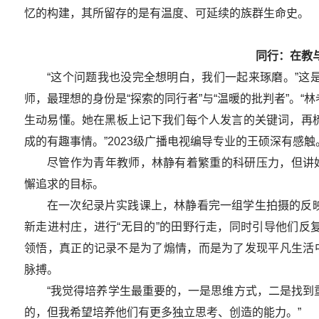
忆的构建，其所留存的是有温度、可延续的族群生命史。
同行：在教
“这个问题我也没完全想明白，我们一起来琢磨。”这
师，最理想的身份是“探索的同行者”与“温暖的批判者”。
生动易懂。她在黑板上记下我们每个人发言的关键词，再
成的有趣事情。”2023级广播电视编导专业的王硕深有感触
尽管作为青年教师，林静有着繁重的科研压力，但讲好
懈追求的目标。
在一次纪录片实践课上，林静看完一组学生拍摄的反
新走进村庄，进行“无目的”的田野行走，同时引导他们反
领悟，真正的记录不是为了煽情，而是为了发现平凡生活中
脉搏。
“我觉得培养学生最重要的，一是思维方式，二是找到
的，但我希望培养他们有更多独立思考、创造的能力。”