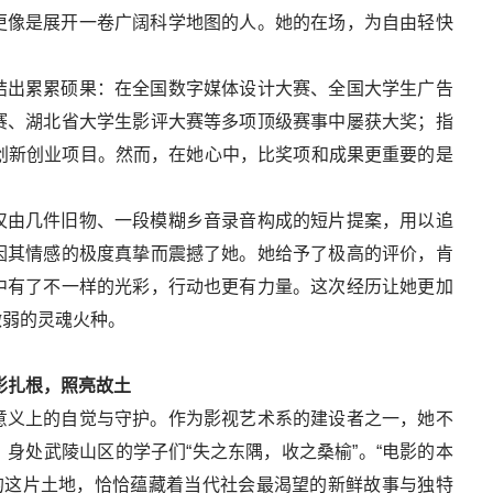
更像是展开一卷广阔科学地图的人。她的在场，为自由轻快
结出累累硕果：在全国数字媒体设计大赛、全国大学生广告
赛、湖北省大学生影评大赛等多项顶级赛事中屡获大奖；指
创新创业项目。然而，在她心中，比奖项和成果更重要的是
仅由几件旧物、一段模糊乡音录音构成的短片提案，用以追
因其情感的极度真挚而震撼了她。她给予了极高的评价，肯
中有了不一样的光彩，行动也更有力量。这次经历让她更加
微弱的灵魂火种。
影扎根，照亮故土
意义上的自觉与守护。作为影视艺术系的建设者之一，她不
身处武陵山区的学子们“失之东隅，收之桑榆”。“电影的本
的这片土地，恰恰蕴藏着当代社会最渴望的新鲜故事与独特