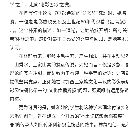
学”之广，走向“电影色彩”之微。
在撰写博士论文《电影色彩的“意蕴”研究》时，她
谈，一位老电影放映员谈及上世纪80年代观看《红高粱》
击。这个朴素的描述，如一道光，让她豁然开朗：所有关
看”体验之中。这份对最本真感受的尊重与回归，是她学术
认可。
在林静看来，能够主动探索、产生想法，并在主动思
青山秀水、土家山寨的悠远传说，对她而言不仅是乡愁，
理论的苍白注脚，而是致力于构建一种平等的对话：让普
提供坚实支点。正如她在《鄂西土家族文化事象的影像表
影像快餐化带来的“文化传播折损”问题，强调唯有运用贴
内核。
更为可贵的是，她和她的学生将这种学术理念付诸实践
志系列创作，旨在建立一个开放的“本土记忆影像档案库”
普”的传承人如何传承创新织造技艺的故事。林静相信，这