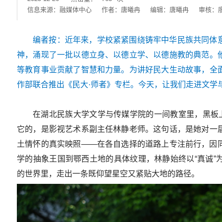
信息来源：融媒体中心
作者：唐曦冉
编辑：唐曦冉
审核：
编者按：
近年来，学校紧紧围绕铸牢中华民族共同体
神，涌现了一批以德立身、以德立学、以德施教的典范。
等教育事业贡献了智慧和力量。为讲好民大生动故事，全
作部联合推出《民大·师者》专栏。今天，让我们走进文学
在湖北民族大学文学与传媒学院的一间教室里，黑板上
它的，是影视艺术系副主任林静老师。这句话，是她对一
土情怀的真实映照——在各自选择的道路上专注前行，因
学的抽象王国到鄂西土地的具体纹理，林静始终以“真诚”
的世界里，走出一条既仰望星空又紧贴大地的路径。