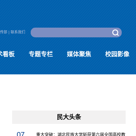
传部
|
联系我们
术看板
专题专栏
媒体聚焦
校园影像
民大头条
07
重大突破：湖北民族大学斩获第六届全国高校教