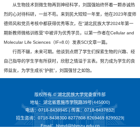
从生物技术到微生物再到神经科学，刘国强始终怀着一颗赤诚热
烈的心对待科研，一丝不苟。来到民大短短一年里，他在2023年度师
德师风和党员考核中都获得优秀等次，在“湖北民族大学2024年第一
期新教师微格训练营”中被评为优秀学员，以第一作者在Cellular and
Molecular Life Sciences（IF=8.0）发表SCI文章一篇。
行而不辍，未来可期。他谈到点燃了学生们探索生物的兴趣、经
自己指导的学生学有所获时，欣慰之情溢于言表。努力成为学生的良
师益友，为学生成长“护航”，刘国强甘之如饴。
版权所有 © 湖北民族大学党委宣传部
地址：湖北省恩施市学院路39号(445000)
电话：0718-8438945 | 传真：0718-8437832|
招生咨询：0718-8438300 8277808 8269469 8299029|
Email：hbmd@hbmzu.edu.cn