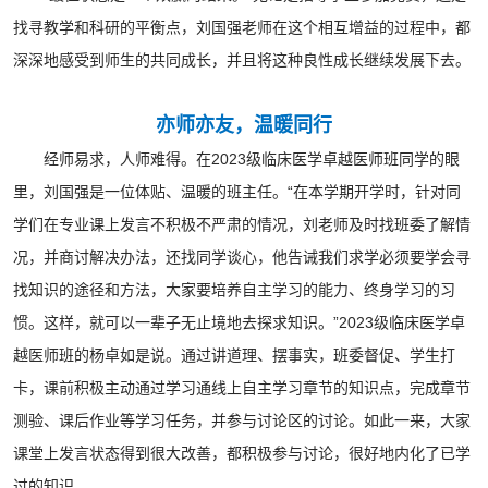
找寻教学和科研的平衡点，刘国强老师在这个相互增益的过程中，都
深深地感受到师生的共同成长，并且将这种良性成长继续发展下去。
亦师亦友，温暖同行
经师易求，人师难得。在2023级临床医学卓越医师班同学的眼
里，刘国强是一位体贴、温暖的班主任。“在本学期开学时，针对同
学们在专业课上发言不积极不严肃的情况，刘老师及时找班委了解情
况，并商讨解决办法，还找同学谈心，他告诫我们求学必须要学会寻
找知识的途径和方法，大家要培养自主学习的能力、终身学习的习
惯。这样，就可以一辈子无止境地去探求知识。”2023级临床医学卓
越医师班的杨卓如是说。通过讲道理、摆事实，班委督促、学生打
卡，课前积极主动通过学习通线上自主学习章节的知识点，完成章节
测验、课后作业等学习任务，并参与讨论区的讨论。如此一来，大家
课堂上发言状态得到很大改善，都积极参与讨论，很好地内化了已学
过的知识。