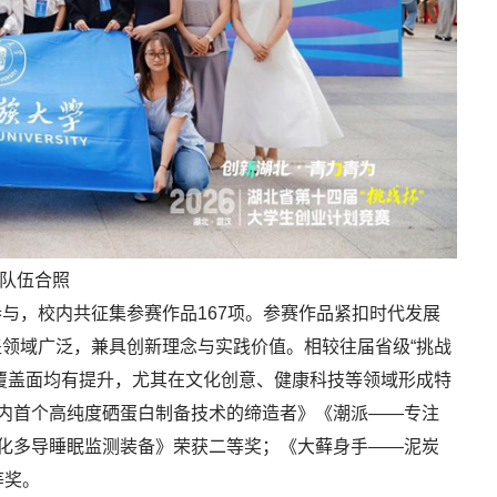
队伍合照
中国人民抗日战争
学校召开纪检监察干部党纪学习教育警示教
会直播
务培训会
与，校内共征集参赛作品167项。参赛作品紧扣时代发展
领域广泛，兼具创新理念与实践价值。相较往届省级“挑战
覆盖面均有提升，尤其在文化创意、健康科技等领域形成特
国内首个高纯度硒蛋白制备技术的缔造者》《潮派——专注
产化多导睡眠监测装备》荣获二等奖；《大藓身手——泥炭
等奖。