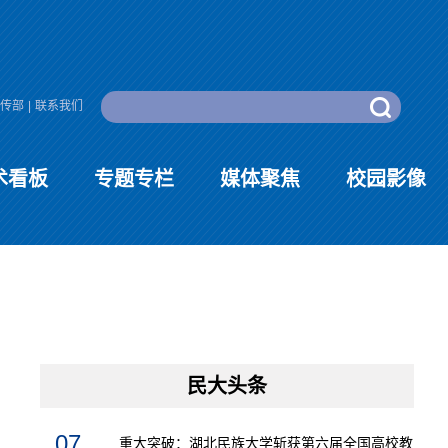
传部
|
联系我们
术看板
专题专栏
媒体聚焦
校园影像
民大头条
07
重大突破：湖北民族大学斩获第六届全国高校教