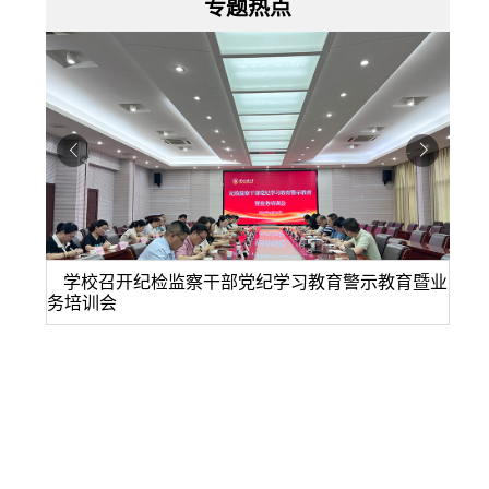
专题热点
育暨业
学校召开纪检监察干部党纪学习教育推进会
湖
说明