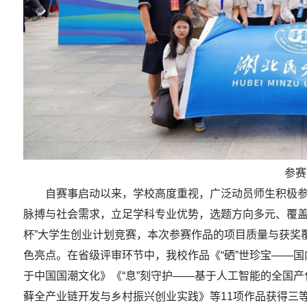
参赛
育教学审核评估专家入校评估
湖北民族大学师生集中收看纪念
暨世界反法西斯战争胜利80周年大
自赛事启动以来，学校高度重视，广泛动员师生积极参
脉搏与社会需求，立足学科专业优势，选题方向多元、覆盖
杯”大学生创业计划竞赛，本次参赛作品的项目质量与获奖
色亮点。在省级评审环节中，我校作品《“硒”世珍宝——
于中国国潮文化》《“息”刻守护——基于人工智能的全国
藓全产业链开发与乡村振兴创业实践》等11项作品获得三