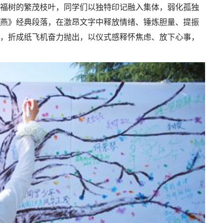
幸福树的繁茂枝叶，同学们以独特印记融入集体，弱化孤独
海燕》经典段落，在激昂文字中释放情绪、锤炼胆量、提振
愿，折成纸飞机奋力抛出，以仪式感释怀焦虑、放下心事，