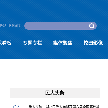
传部
|
联系我们
术看板
专题专栏
媒体聚焦
校园影像
民大头条
07
重大突破：湖北民族大学斩获第六届全国高校教