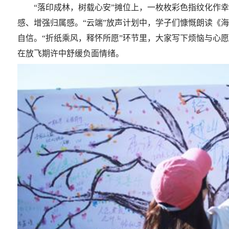
“落印成林，树载心安”摊位上，一枚枚彩色指纹化作
感、增强归属感。“云端”放声计划中，学子们慷慨朗读《
自信。“折纸乘风，释怀所愿”环节里，大家写下烦恼与心
在放飞期许中舒缓负面情绪。