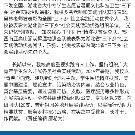
下发全国、湖北省大中专学生志愿者暑期文化科技卫生“三下
乡”社会实践活动通报，我校多名老师和实践团队获得表彰。
吴林老师被表彰为全国“三下乡”社会实践活动优秀个人，我
校被表彰为湖北省“三下乡”社会实践活动优秀组织单位，“光
荣记忆”调查队、“知农我心
千里同行”精准扶贫调查队、鄂
西南亚高山泥炭藓湿地调查队被表彰为湖北省“三下乡”社会
实践活动优秀团队，彭弥、张雯被表彰为湖北省“三下乡”社
会实践活动先进个人。
长期以来，我校高度重视实践育人工作，坚持组织广大
青年学生深入开展各类社会实践活动。
年暑期，我校以
2019
“青春心向党、建功新时代”为主题，学生围绕精准扶贫、美
丽中国建设、理论宣讲、污染防治等内容，结合专业特色，
契合基层需要，通过调查走访、支教、医疗服务等多种形式
开展实践活动。全校共组建校级团队
支，专项团队
支，院
12
5
级团队
支，奔赴祖国各地开展实践活动，以实际行动助力
120
精准扶贫，服务乡村振兴战略，在实践中受教育、长才干、
作贡献。（责任编辑
廖希为）