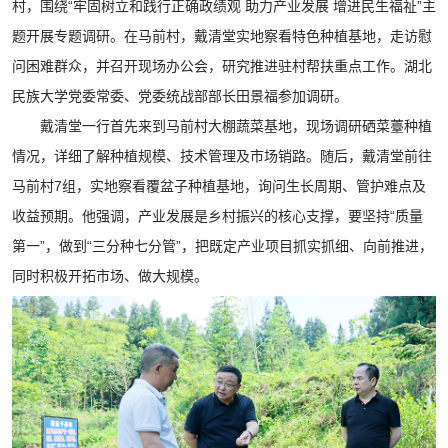
村，围绕“牢固树立和践行正确政绩观 助力产业发展 增进民生福祉”主
题开展专题调研。在马前村，戴清堂实地察看特色种植基地，走访慰
问困难群众，并召开现场办公会，研究推进驻村帮扶重点工作。湖北
民族大学党委常委、党委统战部部长田景福参加调研。
戴清堂一行首先来到马前村大棚蔬菜基地，现场调研硒菜薹种植
情况，详细了解种植规模、技术管理及市场销路。随后，戴清堂前往
马前村7组，实地察看覆盆子种植基地，询问生长周期、管护难点及
收益预期。他强调，产业发展是乡村振兴的核心支撑，要坚持“质量
第一”，做到“三分种七分管”，把既定产业项目抓实抓细、向前推进，
同时积极开拓市场、做大规模。