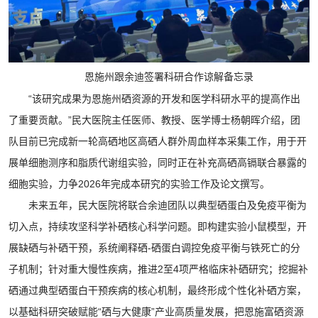
恩施州跟余迪签署科研合作谅解备忘录
“该研究成果为恩施州硒资源的开发和医学科研水平的提高作出
了重要贡献。”民大医院主任医师、教授、医学博士杨朝晖介绍，团
队目前已完成新一轮高硒地区高硒人群外周血样本采集工作，用于开
展单细胞测序和脂质代谢组实验，同时正在补充高硒高镉联合暴露的
细胞实验，力争2026年完成本研究的实验工作及论文撰写。
未来五年，民大医院将联合余迪团队以典型硒蛋白及免疫平衡为
切入点，持续攻坚科学补硒核心科学问题。即构建实验小鼠模型，开
展缺硒与补硒干预，系统阐释硒-硒蛋白调控免疫平衡与铁死亡的分
子机制；针对重大慢性疾病，推进2至4项严格临床补硒研究；挖掘补
硒通过典型硒蛋白干预疾病的核心机制，最终形成个性化补硒方案，
以基础科研突破赋能“硒与大健康”产业高质量发展，把恩施富硒资源