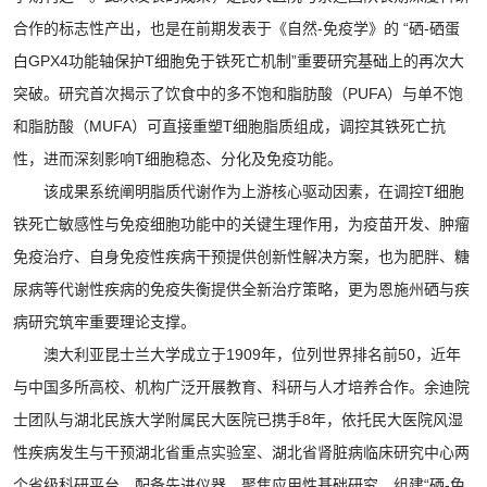
合作的标志性产出，也是在前期发表于《自然-免疫学》的 “硒-硒蛋
白GPX4功能轴保护T细胞免于铁死亡机制”重要研究基础上的再次大
突破。研究首次揭示了饮食中的多不饱和脂肪酸（PUFA）与单不饱
和脂肪酸（MUFA）可直接重塑T细胞脂质组成，调控其铁死亡抗
性，进而深刻影响T细胞稳态、分化及免疫功能。
该成果系统阐明脂质代谢作为上游核心驱动因素，在调控T细胞
铁死亡敏感性与免疫细胞功能中的关键生理作用，为疫苗开发、肿瘤
免疫治疗、自身免疫性疾病干预提供创新性解决方案，也为肥胖、糖
尿病等代谢性疾病的免疫失衡提供全新治疗策略，更为恩施州硒与疾
病研究筑牢重要理论支撑。
澳大利亚昆士兰大学成立于1909年，位列世界排名前50，近年
与中国多所高校、机构广泛开展教育、科研与人才培养合作。余迪院
士团队与湖北民族大学附属民大医院已携手8年，依托民大医院风湿
性疾病发生与干预湖北省重点实验室、湖北省肾脏病临床研究中心两
个省级科研平台，配备先进仪器，聚焦应用性基础研究，组建“硒-免