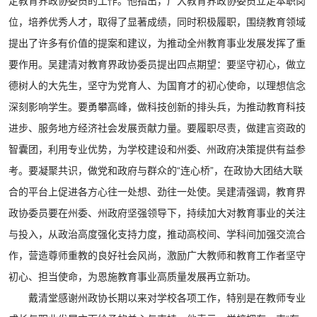
定教育界政协委员的工作。他指出，广大教育界政协委员立足本职岗
位，培养优秀人才，取得了显著成绩，同时积极履职，围绕教育领域
提出了许多有价值的提案和建议，为推动全州教育事业发展发挥了重
要作用。吴建清对教育界政协委员提出四点期望：要坚守初心，做立
德树人的大先生，坚守为党育人、为国育才的初心使命，以理想信念
深刻影响学生。要勇攀高峰，做科技创新的排头兵，为推动教育科技
进步、服务地方经济社会发展贡献力量。要履职尽责，做建言资政的
智囊团，利用专业优势，为学校建设和州委、州政府决策提供有益参
考。要凝聚共识，做党和政府与群众的“连心桥”，在政协大团结大联
合的平台上促进各方心往一处想、劲往一处使。吴建清强调，教育界
政协委员要在州委、州政府坚强领导下，持续加大对教育事业的关注
与投入，从政治高度强化支持力度，推动高校间、学科间加强交流合
作，营造尊师重教的良好社会风尚，激励广大教师和教育工作者坚守
初心、担当使命，为恩施教育事业高质量发展再立新功。
戴清堂感谢州政协长期以来对学校各项工作，特别是在教师专业