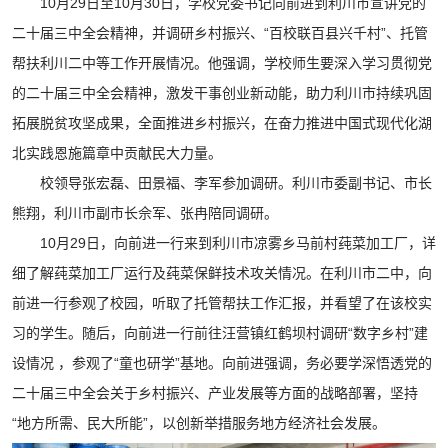
10月29日至10月30日，学校党委书记向前进到利川市宣讲党的
二十届三中全会精神，并调研乡村振兴、“百校联百县兴千村”、托管
帮扶利川二中等工作开展情况。他强调，学校师生要深入学习贯彻党
的二十届三中全会精神，激发干事创业新动能，助力利川市持续巩固
拓展脱贫攻坚成果，全面推进乡村振兴，在奋力推进中国式现代化湖
北实践恩施篇章中贡献民大力量。
校领导张宏磊、田景福、李军参加调研。利川市委副书记、市长
熊翔，利川市副市长佘军、张冉陪同调研。
10月29日，向前进一行来到利川市凉雾乡马前村莼菜加工厂，详
细了解莼菜加工厂运行及莼菜保鲜技术攻关情况。在利川市二中，向
前进一行参观了校园，听取了托管帮扶工作汇报，并看望了在该校实
习的学生。随后，向前进一行前往汪营镇红鹤坝村调研“数字乡村”建
设情况 ，参观了“童也研学”基地。向前进强调，务必要学深悟透党的
二十届三中全会关于乡村振兴、产业发展等方面的战略部署，坚持
“地方所需、民大所能”，以创新举措服务地方经济社会发展。