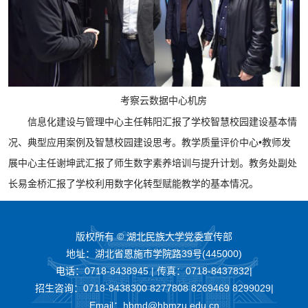
考察云数据中心机房
信息化建设与管理中心主任韩阳汇报了学校智慧校园建设基本情
况、典型应用案例及智慧校园建设思考。教学质量评价中心•教师发
展中心主任谢坤武汇报了师生数字素养培训与提升计划。教务处副处
长易金桥汇报了学校利用数字化转型赋能教学的基本情况。
版权所有 © 湖北民族大学党委宣传部
地址：湖北省恩施市学院路39号(445000)
电话：0718-8438945 | 传真：0718-8437832|
招生咨询：0718-8438300 8277808 8269469 8299029|
Email：hbmd@hbmzu.edu.cn