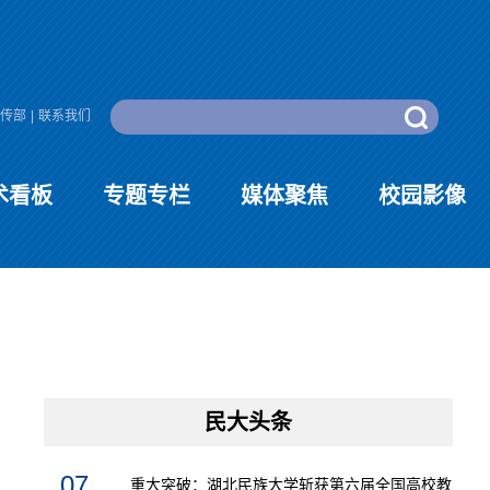
传部
|
联系我们
术看板
专题专栏
媒体聚焦
校园影像
民大头条
07
重大突破：湖北民族大学斩获第六届全国高校教