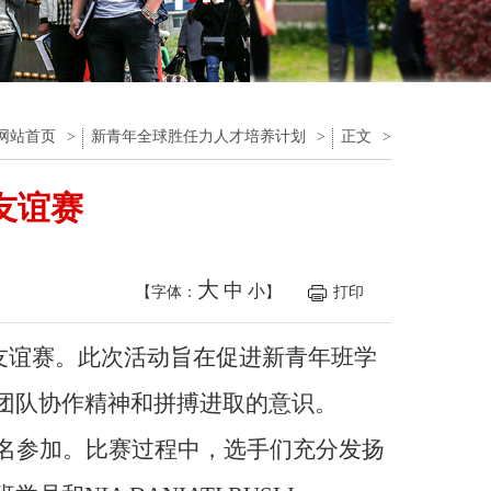
网站首页
>
新青年全球胜任力人才培养计划
>
正文
>
友谊赛
大
中
小
【字体：
】
打印
友谊赛。此次活动旨在促进新青年班学
团队协作精神和拼搏进取的意识
。
名参加。比赛过程中，选手们
充分发扬