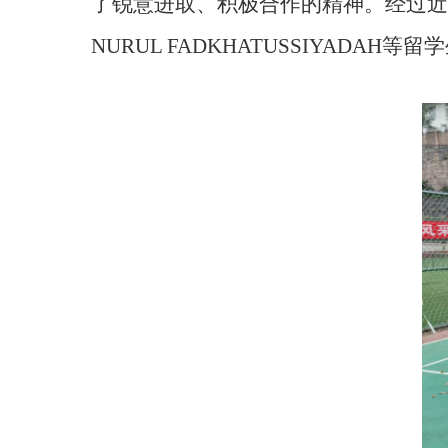
了锐意进取、积极合作的精神
。
经
过近
NURUL FADKHATUSSIYADAH等留