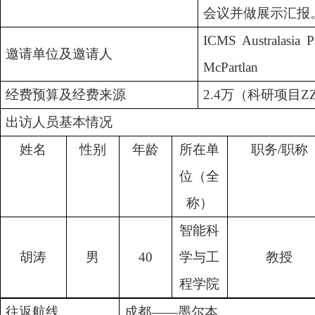
会议并做展示汇报
ICMS Australasia
邀请单位及邀请人
McPartlan
经费预算及经费来源
2.4万（科研项目ZZ
出访人员基本情况
姓名
性别
年龄
所在单
职务
/职称
位（全
称）
智能科
胡涛
男
40
学与工
教授
程学院
往返航线
成都
——墨尔本