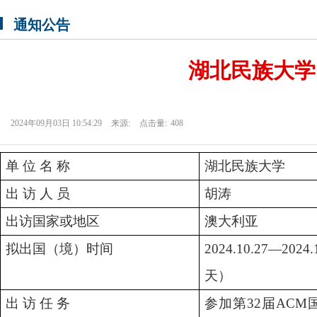
通知公告
湖北民族大学
2024年09月03日 10:54:29
来源:
点击量:
408
单
位
名
称
湖北民族
大学
出
访
人
员
胡涛
出访国家或地区
澳大利亚
拟出国（境）时间
2024.10.27—20
天）
出
访
任
务
参加第
32届AC