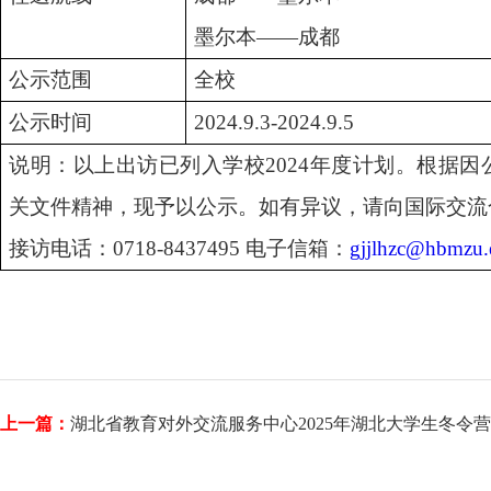
墨尔本
——成都
公示范围
全校
公示时间
20
24
.
9
.
3
-20
24
.
9
.
5
说明：
以上出访
已列入
学校
20
24
年度计划。根据
因
关
文件精神，现予以公示。如有异议，请向
国际交流
接访电话：
0718-843
7495
电子信箱：
gjjlhzc@hbmzu.
上一篇：
湖北省教育对外交流服务中心2025年湖北大学生冬令