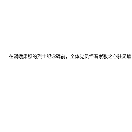
在巍峨肃穆的烈士纪念碑前，全体党员怀着崇敬之心驻足瞻