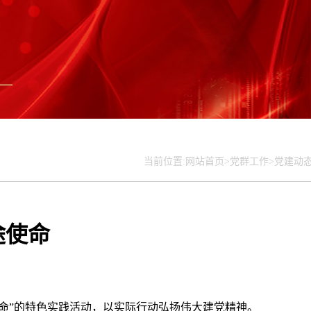
当前位置:
网站首页>
党群工作>
党建动态
途使命
使命”的特色实践活动，以实际行动弘扬伟大建党精神。