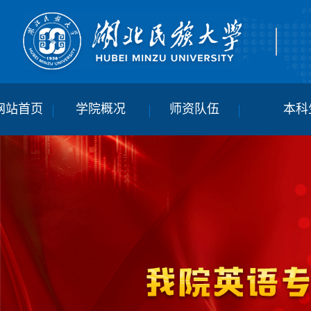
网站首页
学院概况
师资队伍
本科