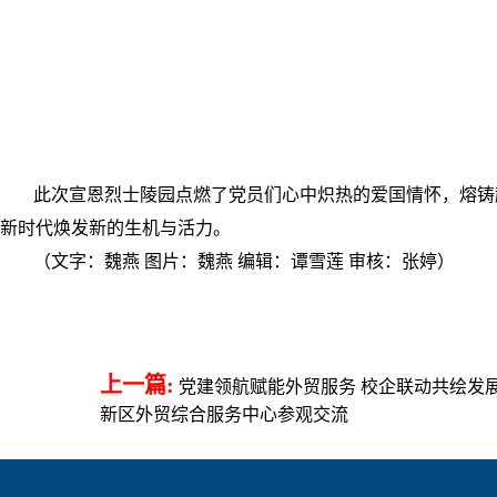
此次宣恩烈士陵园点燃了党员们心中炽热的爱国情怀，熔铸
新时代焕发新的生机与活力。
（文字：魏燕 图片：魏燕 编辑：谭雪莲 审核：张婷）
上一篇:
党建领航赋能外贸服务 校企联动共绘发
新区外贸综合服务中心参观交流