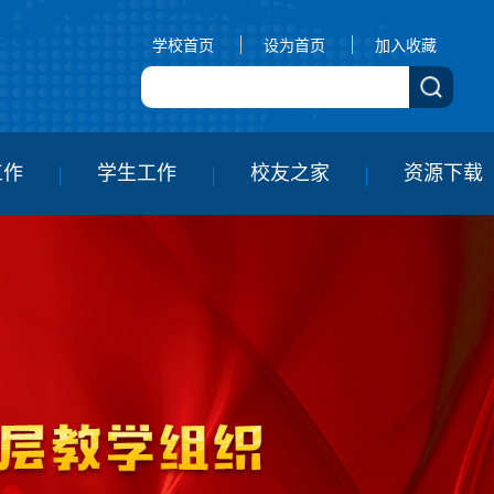
学校首页
设为首页
加入收藏
工作
学生工作
校友之家
资源下载