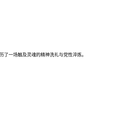
历了一场触及灵魂的精神洗礼与党性淬炼。