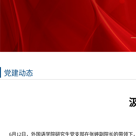
党建动态
6月12日，外国语学院研究生党支部在张婷副院长的带领下