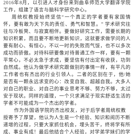
2016年8月，以引进人才身份来到曲阜师范大学翻译学院
工作，组建了语言与脑科学研究中心。
周统权教授始终坚信
“一个真正的学者要有家国情
怀，要有敢为天下先的责任、勇气和智慧。” 学术研究往
往与冷板凳、与寂寞相伴。要做好研究工作，需要长期的
知识积累，而且要不断地更新知识，这就要求做学问的人
要有耐心、有恒心，不以一时的失败而气馁，也不以多次
成功而骄傲。对待科研要像对待普通工作一样，要有一颗
平常心，不必太急于求成，要坚信有付出定有收获，功到
自然成。他认为做学术研究跟做别的事情一样，有平凡的
工作者也有杰出的行业引领人。二者的区别在于，他/她
是否有一颗永远求变的心：改变自我、超越自我。大多人
对自己的职业、对自己的事业思考不够、努力不够，太过
安于现状。同样的道理，一个只求满足于现实舒适生活的
学者不可能成为一个杰出的学者。
作为外国语学院的杰出校友，对于后学者周统权教
授寄予了厚望，他认为人生是一个经验、知识和阅历不断
递增的过程，只要大家抓住机会，埋头苦干，终将学有所
成、事业有成！最后他
结合个人经验，
对学弟学妹们的学