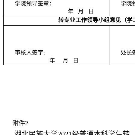
学院领导签章：
学院
年
月
日
转专业工作领导小组意见（学
审核人签字
:
处长
年
月
日
附件
2
湖北民族大学
2021
级普通本科学生转