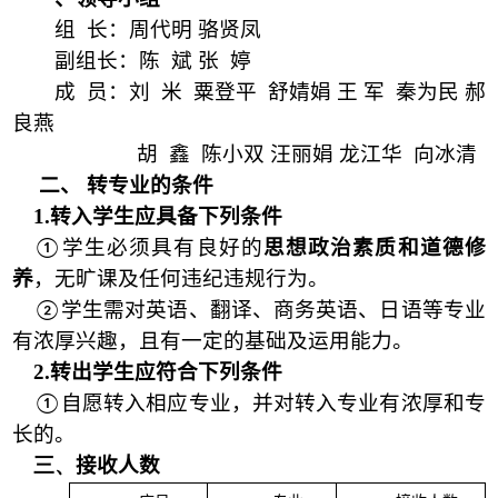
组
长：周代明 骆贤凤
副组长：陈
斌 张
婷
成
员：刘
米 粟登平
舒婧娟 王 军 秦为民 郝
良燕
胡
鑫 陈小双 汪丽娟 龙江华
向冰清
二、 转专业的条件
1.
转入学生应具备下列条件
学生必须具有良好的
思想政治素质和道德修
①
养
，无旷课及任何违纪违规行为。
学生需对英语、翻译、商务英语、日语等专业
②
有浓厚兴趣，且有一定的基础及运用能力。
2.
转出学生应符合下列条件
自愿转入相应专业，并对转入专业有浓厚和专
①
长的。
三、
接收人数