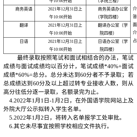
午
10:00
开始
（学院三楼）
商务英语
2021
年
12
月
31
日上
商务英语办公室
午
10:00
开始
（学院四楼）
翻译
2021
年
12
月
31
日上
翻译办公室（学
午
10:00
开始
院四楼）
日语
2021
年
12
月
31
日上
日语办公室（学
午
10:00
开始
院四楼）
最终录取按照笔试和面试相结合的办法，笔试
成绩与面试成绩均以百分计，笔试成绩
*40%+
面试
成绩
*60%=
总分。总分未达到
60
分者不予录取；若
总成绩达到
60
分及以上超过转专业接收人数，则从
高分往低分逐一录取，名额录完为止。
4.2022
年
1
月
1
日
-1
月
2
日，在外国语学院网站上及
外院大厅公示拟转入学生名单。
5.2022
年
1
月
2
日，将转入名单报学工处审批。
6.
其它未尽事宜按照学校相应文件执行。