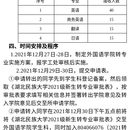
序号
专业
接收人数
1
英语
40
2
商务英语
15
3
翻译
15
4
日语
15
四、时间安排及程序
1.2021
年
12
月
27
日
-28
日，制定外国语学院转专
业实施方案，报学工处审核后实施。
2.2021
年
12
月
29
日
-30
日，提交申请表。
①申请转出的同学先到学生科登记备案，然后领
取《湖北民族大学
2021
级新生转专业审批表》，按
审批表要求填写相关信息并签署转出学院意见及转
入学院意见后交至所申请学院。
②申请转入同学在
2021
年
12
月
30
日下午五点前将
将《湖北民族大学
2021
级新生转专业审批表》交至
外国语学院学生科，同时加入
804066076
（
2021
转