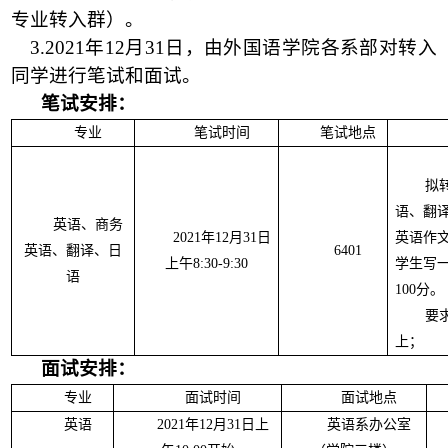
专业转入群）。
3.2021
年
12
月
31
日，由外国语学院各系部对转入
同学进行笔试和面试。
笔试安排：
专业
笔试时间
笔试地点
拟
语、翻
英语、商务
2021
年
12
月
31
日
英语作
英语、翻译、日
6401
上午
8:30-9:30
学生写
语
100
分。
要
上；
面试安排：
专业
面试时间
面试地点
英语
2021
年
12
月
31
日上
英语系办公室