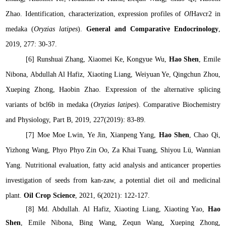
Zhao. Identification, characterization, expression profiles of
Ol
Havcr2 in
medaka (
Oryzias latipes
).
General and Comparative Endocrinology
,
2019, 277: 30-37.
[6]
Runshuai Zhang, Xiaomei Ke, Kongyue Wu,
Hao Shen
, Emile
Nibona, Abdullah Al Hafiz, Xiaoting Liang, Weiyuan Ye, Qingchun Zhou,
Xueping Zhong, Haobin Zhao. Expression of the alternative splicing
variants of bcl6b in medaka (
Oryzias latipes
). Comparative Biochemistry
and Physiology, Part B, 2019, 227(2019): 83-89.
[7] Moe Moe Lwin, Ye Jin, Xianpeng Yang,
Hao Shen
, Chao Qi,
Yizhong Wang, Phyo Phyo Zin Oo, Za Khai Tuang, Shiyou Lü, Wannian
Yang. Nutritional evaluation, fatty acid analysis and anticancer properties
investigation of seeds from kan-zaw, a potential diet oil and medicinal
plant.
Oil Crop Science
, 2021, 6(2021): 122-127.
[8]
Md. Abdullah. Al Hafiz, Xiaoting Liang, Xiaoting Yao,
Hao
Shen
,
Emile
Nibona, Bing Wang, Zequn Wang, Xueping Zhong,