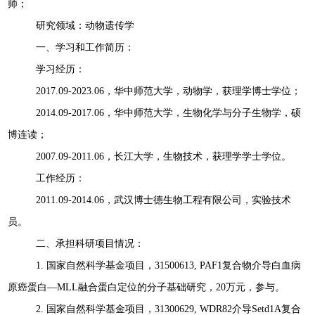
师
；
研究领域：动物遗传学
一、学习和工作简历：
学习经历：
2
017.09
-20
23.06
，华中师范大学，动物学，获理学博士学位；
20
14.09
-20
17.06
，华中师范大学，生物化学与分子生物学，硕
博连读；
2007.09
-20
1
1
.06
，长江大学，生物技术，获理学学士学位。
工作经历：
201
1.09-2014.06
，武汉博士德生物工程有限公司，实验技术
员。
二、承担科研项目情况：
1.
国家自然科学基金项目，
31500613
, PAF1
复合物介导白血病
原癌蛋白—
MLL
融合蛋白定位的分子基础研究，
20
万元，参与。
2
.
国家自然科学基金项目，
31300629
, WDR82
介导
Setd1A
复合