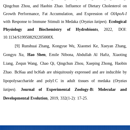
Qingchun Zhou, and Haobin Zhao
. Influence of Dietary Cholesterol on
Growth Performance, Fat Accumulation, and Expression of
OlApoA-I
with Response to Immune Stimuli in Medaka (
Oryzias latipes
).
Ecological
Physiology and Biochemistry of Hydrobionts
, 2022, DOI:
10.1134/S199508292205008X.
[9]
Runshuai Zhang, Kongyue Wu, Xiaomei Ke, Xueyan Zhang,
Gongyu Xu,
Hao Shen
, Emile Nibona, Abdullah Al Hafiz, Xiaoting
Liang, Zequn Wang,
Chao Qi, Qingchun Zhou, Xueping Zhong, Haobin
Zhao
. Bcl6aa and bcl6ab are ubiquitously expressed and are inducible by
lipopolysaccharide and polyI:C in adult tissues of medaka (
Oryzias
latipes
).
Journal of Experimental Zoology-B: Molecular and
Developmental Evolution
, 2019, 332(1-2): 17-25.