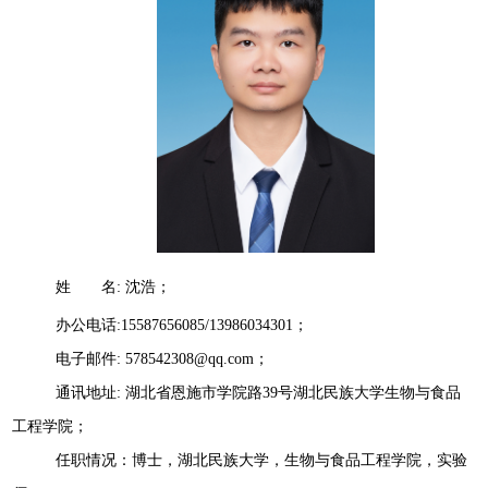
姓 名
:
沈浩；
办公电话
:15587656085/13986034301
；
电子邮件
: 578542308@qq.com
；
通讯地址
:
湖北省恩施市学院路
3
9
号湖北民族大学生物与食品
工程学院；
任职情况：博士，湖北民族大学，生物与食品工程学院
，
实验