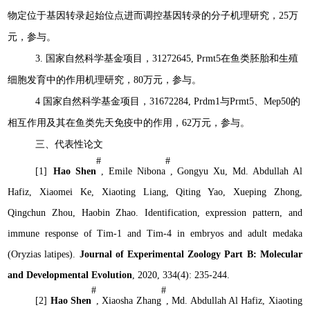
物定位于基因转录起始位点进而调控基因转录的分子机理研究，
25
万
元，参与。
3.
国家自然科学基金项目，
31272645
, Prmt5
在鱼类胚胎和生殖
细胞发育中的作用机理研究，
80
万元，参与。
4
国家自然科学基金项目，
31672284
, Prdm1
与
Prmt5
、
Mep50
的
相互作用及其在鱼类先天免疫中的作用，
62
万元，参与。
三、代表性论文
#
#
[1]
Hao Shen
, Emile Nibona
,
Gongyu Xu
,
Md. Abdullah Al
Hafiz
,
Xiaomei Ke
,
Xiaoting Liang
,
Qiting Yao
,
Xueping Zhong
,
Qingchun Zhou
,
Haobin Zhao.
Identification, expression pattern, and
immune response of Tim-1 and Tim-4 in embryos and adult medaka
(
Oryzias latipes
).
Journal of Experimental Zoology Part B: Molecular
and Developmental Evolution
, 2020, 334(4): 235-244.
#
#
[2]
Hao Shen
, Xiaosha Zhang
, Md. Abdullah Al Hafiz, Xiaoting