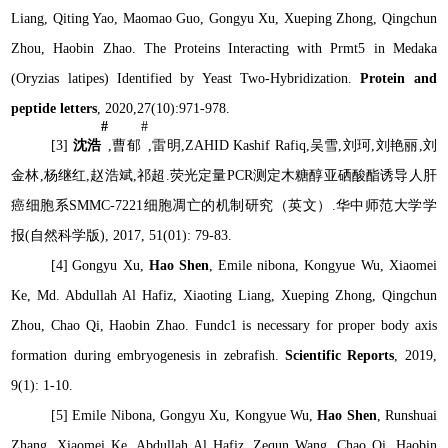
Liang, Qiting Yao, Maomao Guo, Gongyu Xu, Xueping Zhong, Qingchun
Zhou, Haobin Zhao. The Proteins Interacting with Prmt5 in Medaka
(Oryzias latipes
) Identified by Yeast Two-Hybridization.
Protein and
peptide letters
, 2020,27(10):971-978.
#
#
[3]
沈浩
,
曹郁
,
雷明
,ZAHID Kashif Rafiq,
吴雪
,
刘珂
,
刘艳丽
,
刘
金林
,
杨继红
,
赵浩斌
,
祁超
.
荧光定量
PCR
测定木糖醇亚硒酸酯诱导人肝
癌细胞系
SMMC-7221
细胞凋亡的机制研究（英文）
.
华中师范大学学
报
(
自然科学版
), 2017, 51(01): 79-83.
[4]
Gongyu Xu,
Hao Shen
, Emile nibona, Kongyue Wu, Xiaomei
Ke, Md. Abdullah Al Hafiz, Xiaoting Liang, Xueping Zhong, Qingchun
Zhou, Chao Qi, Haobin Zhao
. Fundc1 is necessary for proper body axis
formation during embryogenesis in zebrafish.
Scientific Reports
, 2019,
9(1): 1-10.
[5] Emile Nibona, Gongyu Xu, Kongyue Wu,
Hao Shen
, Runshuai
Zhang, Xiaomei Ke, Abdullah Al Hafiz, Zequn Wang, Chao Qi, Haobin