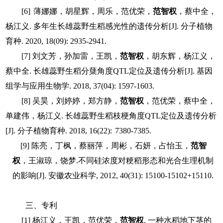
[
6
]
薄娜娜，胡星辉，周乐，
范优荣
，
范智权
，
蔡中全
，
杨江义
.
多年生长雄蕊野生稻感光性的遗传分析
[J].
分子植物
育种
. 2020, 18(09): 2935-2941.
[
7
]
刘文芳，孙加雷，王凯，
范智权
，
胡东辉
，
杨江义
，
蔡中全
.
长雄蕊野生稻分蘖角度
QTL
定位及遗传分析
[J].
基因
组学与应用生物学
. 2018, 37(04): 1597-1603.
[
8
]
吴昊，刘婷婷，郑方静，
范智权
，
范优荣
，
蔡中全
，
单建伟
，
杨江义
.
长雄蕊野生稻枝梗角度
QTL
定位及遗传分析
[J].
分子植物育种
. 2018, 16(22):
7380-7385.
[
9
]
陈亮
，
丁枫
，
蔡丽萍
，
周彬
，
石妍
，
占怡玉
，
范智
权
，
王淑琼
，
饶梦
.
不同硅浓度对粳稻形态和光合生理机制
的影响
[J].
安徽农业科学
, 2012, 40(31): 15100-15102+15110.
三、
专利
[1]
杨江义，王凯，范优荣，
范智权
.
一种水稻地下茎的