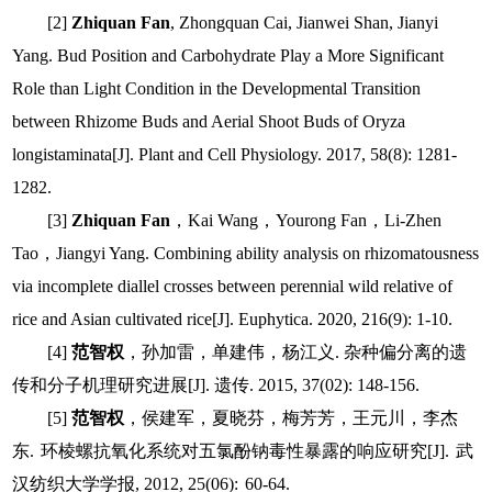
[2]
Zhiquan Fan
, Zhongquan Cai, Jianwei Shan, Jianyi
Yang. Bud Position and Carbohydrate Play a More Significant
Role than Light Condition in the Developmental Transition
between Rhizome Buds and Aerial Shoot Buds of Oryza
longistaminata[J]. Plant and Cell Physiology. 2017, 58(8): 1281-
1282.
[3]
Zhiquan Fan
，
Kai Wang
，
Yourong Fan
，
Li-Zhen
Tao
，
Jiangyi Yang. Combining ability analysis on rhizomatousness
via incomplete diallel crosses between perennial wild relative of
rice and Asian cultivated rice[J]. Euphytica. 2020, 216(9): 1-10.
[4]
范智权
，孙加雷，单建伟，杨江义
.
杂种偏分离的遗
传和分子机理研究进展
[J].
遗传
. 2015, 37(02): 148-156.
[5]
范智权
，侯建军，夏晓芬，梅芳芳，王元川，李杰
东
.
环棱螺抗氧化系统对五氯酚钠毒性暴露的响应研究
[J].
武
汉纺织大学学报
, 2012, 25(06):
60-64.