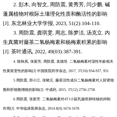
2.
彭木
,
向智文
,
周防震
,
黄秀芳
,
闫少鹏
.
碱
蓬属植物对根际土壤理化性质和酶活性的影响
[J].
东北林业大学学报
, 2023, 51(2):104-110.
3.
周防震
,
龚琪雯
,
周志
,
陈梦洁
,
汤克立
.
内
生真菌对藤茶二氢杨梅素和杨梅素积
累的影响
[J].
茶叶通讯
, 2022, 49(03):387-391.
4.
陈秋凤
,
张新芳
,
周防震
,
袁德培
.
二氢杨梅素对湿性年龄相关
性黄斑变性的影响
[J].
中国医院药学杂志
, 2017, 37(10):934-937, 951
5.
周防震
,
郑小江
,
张晓元
.
藤茶活性成分二氢杨梅素对人胚肾细
胞和肝细胞增殖的影响
[J].
中成药
, 2015, 37(12):2756-2758.
6.
周防震
,
张新芳
.
二氢杨梅素对
4T1
小鼠乳腺癌肺转移的抑制
作用
[J].
中华临床医师杂志
, 2014.8(9):1674-1678.