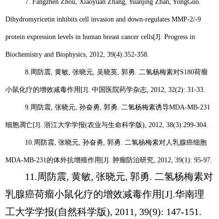
7. Fangzhen Zhou, Xiaoyuan Zhang, Yuanjing Zhan, YongGuo.
Dihydromyricetin inhibits cell invasion and down-regulates MMP-2/-9
protein expression levels in human breast cancer cells[J]. Progress in
Biochemistry and Biophysics, 2012, 39(4):352-358.
8.
周防震
,
黄敏
,
张晓元
,
吴晓英
,
郭勇
.
二氢杨梅素对
S180
荷瘤
小鼠化疗的增效减毒作用
[J].
中国医院药学杂志
, 2012, 32(2): 31-33.
9.
周防震
,
张晓元
,
孙奋勇
,
郭勇
.
二氢杨梅素诱导
MDA-MB-231
细胞凋亡
[J].
浙江大学学报
(
农业与生命科学版
), 2012, 38(3):299-304.
10.
周防震
,
张晓元
,
孙奋勇
,
郭勇
.
二氢杨梅素对人乳腺癌细胞
MDA-MB-231
的体外抗增殖作用
[J].
肿瘤防治研究
, 2012, 39(1): 95-97.
11.
周防震
,
黄敏
,
张晓元
,
郭勇
.
二氢杨梅素对
乳腺癌荷瘤小鼠化疗的增效减毒作用
[J].
华南理
工大学学报
(
自然科学版
), 2011, 39(9): 147-151.