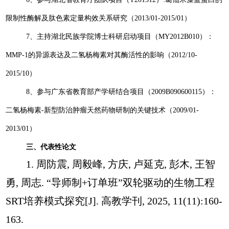
限制性酶解及肽色素定量构效关系研究（
2013/01-2015/01
）
7
、主持湖北民族学院博士科研启动项目（
MY2012B010
）：
MMP-1
的异源表达及二氢杨梅素对其酶活性的影响（
2012/10-
2015/10
）
8
、参与广东省教育部产学研结合项目（
2009B090600115
）：
二氢杨梅素
-
新型防治肿瘤天然药物研制的关键技术（
2009/01-
2013/01
）
三、代表性论文
1.
周防震
,
周毅峰
,
方庆
,
卢延克
,
彭木
,
王智
勇
,
周志
. “
导师制
+
订单班
”
双轮驱动的生物工程
SRT
培养模式探究
[J].
高教学刊
, 2025, 11(11):160-
163.