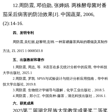
12.
周防震
,
邓伯勋
,
张婵娟
.
两株酵母菌对番
茄采后病害的防治效果
[J].
中国蔬菜
, 2006,
(2):14-16.
四、发明专利
周防震
,
吴红丽
,
赵黎明
,
彭炜
.
一种富硒藤茶风味的嚼烟及其制作
方法
, ZL 2015 1 0008503.8
五、出版教材和著作
1.
周防震
,
周志
,
等
. R
语言在多元统计分析中的应用
,
华中科技
大学出版社
, 2025.1
2.
周防震
,
罗凯
. SPSS
与试验设计与统计分析应用指南，华中科
技大学出版社
, 2019.8.
3.
周防震
.
生物统计学辅导与题解，化学工业出版社，
2018.5.
4.
周防震，郑小江
.
中国良种
-
藤茶，湖北科技出版社，
2016.1.
六、获奖成果
2025
第二届湖北民族大学教学成果奖二等奖