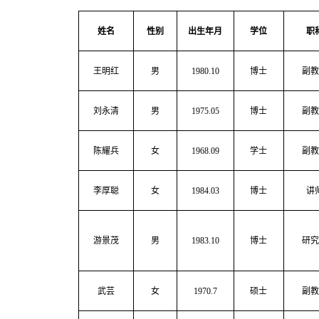
姓名
性别
出生年月
学位
职
王明红
男
198
0
.
10
博士
副教
刘永清
男
19
75
.0
5
博士
副教
陈耀兵
女
19
68
.0
9
学士
副教
李厚聪
女
19
8
4.0
3
博士
讲
游景茂
男
19
83
.
10
博士
研究
武芸
女
1970.7
硕士
副教